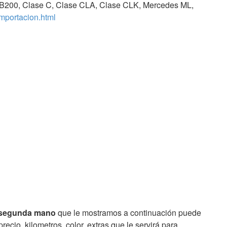
 B200, Clase C, Clase CLA, Clase CLK, Mercedes ML,
mportacion.html
segunda mano
que le mostramos a continuación puede
recio, kilometros, color, extras que le servirá para