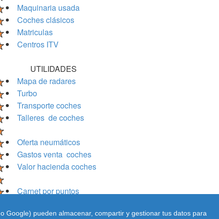
Maquinaria usada
Coches clásicos
Matriculas
Centros ITV
UTILIDADES
Mapa de radares
Turbo
Transporte coches
Talleres de coches
Oferta neumáticos
Gastos venta coches
Valor hacienda coches
Carnet por puntos
ido Google) pueden almacenar, compartir y gestionar tus datos para
Informacion