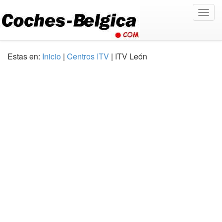
Togg
navig
Estas en:
Inicio
|
Centros ITV
| ITV León