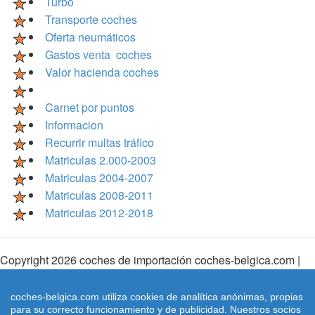
Turbo
Transporte coches
Oferta neumáticos
Gastos venta coches
Valor hacienda coches
Carnet por puntos
Informacion
Recurrir multas tráfico
Matriculas 2.000-2003
Matriculas 2004-2007
Matriculas 2008-2011
Matriculas 2012-2018
Copyright 2026 coches de importación coches-belgica.com |
Aviso Legal
|
Cookies
|
Condiciones de Uso
| |
Mapa Web
|
coches-belgica.com utiliza cookies de analítica anónimas, propias
Mapa Web Index
|
Contactar
para su correcto funcionamiento y de publicidad. Nuestros socios