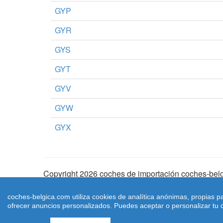
GYP
GYR
GYS
GYT
GYV
GYW
GYX
Copyright 2026 coches de importación coches-belg
Aviso Legal
|
Cookies
|
Condiciones de Uso
| |
Ma
coches-belgica.com utiliza cookies de analítica anónimas, propias p
ofrecer anuncios personalizados. Puedes aceptar o personalizar tu c