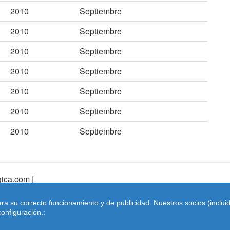
2010
Septiembre
2010
Septiembre
2010
Septiembre
2010
Septiembre
2010
Septiembre
2010
Septiembre
2010
Septiembre
ica.com |
pa Web
|
Mapa Web Index
|
Contactar
ara su correcto funcionamiento y de publicidad. Nuestros socios (inclu
Coches-belgica.com
-
Coches de Importación
onfiguración.: