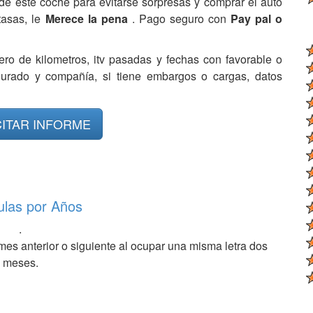
de este coche para evitarse sorpresas y comprar el auto
tasas, le
Merece la pena
. Pago seguro con
Pay pal o
ero de kilometros, itv pasadas y fechas con favorable o
egurado y compañía, si tiene embargos o cargas, datos
CITAR INFORME
ulas por Años
.
mes anterior o siguiente al ocupar una misma letra dos
meses.