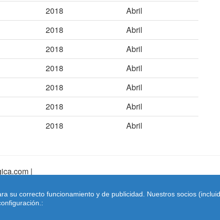
2018
Abril
2018
Abril
2018
Abril
2018
Abril
2018
Abril
2018
Abril
2018
Abril
ica.com |
pa Web
|
Mapa Web Index
|
Contactar
ara su correcto funcionamiento y de publicidad. Nuestros socios (inclu
Coches-belgica.com
-
Coches de Importación
onfiguración.: