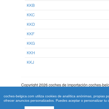
KKB
KKC
KKD
KKF
KKG
KKH
KKJ
Copyright 2026 coches de importación coches-belg
Aviso Legal
|
Cookies
|
Condiciones de Uso
| |
Ma
coches-belgica.com utiliza cookies de analítica anónimas, propias p
ofrecer anuncios personalizados. Puedes aceptar o personalizar tu c