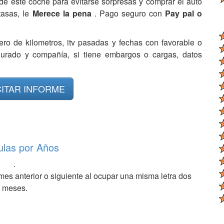
de este coche para evitarse sorpresas y comprar el auto
tasas, le
Merece la pena
. Pago seguro con
Pay pal o
ero de kilometros, itv pasadas y fechas con favorable o
egurado y compañía, si tiene embargos o cargas, datos
CITAR INFORME
ulas por Años
.
mes anterior o siguiente al ocupar una misma letra dos
meses.