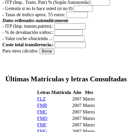
- ITP (Imp.. Trans. Patr) % (Según Autonomía)
- Gestoría si no lo hace usted (si no 0)
-
Tasas de trafico aprox. 55 euros
:
Datos rellenados automáticamente
- ITP (Imp. transm.patrim).:
- % de devaluación s/años::
- Valor coche s/hacienda ..:
Coste total transferencia.:
Para otros cálculos:
Últimas Matriculas y letras Consultadas
Letras Matricula
Año
Mes
FLZ
2007
Marzo
FMB
2007
Marzo
FMC
2007
Marzo
FMD
2007
Marzo
FMF
2007
Marzo
FMG
2007
Marzo