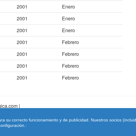
2001
Enero
2001
Enero
2001
Enero
2001
Febrero
2001
Febrero
2001
Febrero
2001
Febrero
ica.com |
pa Web
|
Mapa Web Index
|
Contactar
ara su correcto funcionamiento y de publicidad. Nuestros socios (inclu
Coches-belgica.com
-
Coches de Importación
onfiguración.: