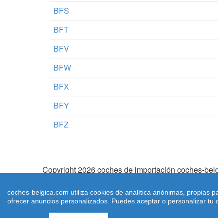
BFS
BFT
BFV
BFW
BFX
BFY
BFZ
Copyright 2026 coches de importación coches-belg
Aviso Legal
|
Cookies
|
Condiciones de Uso
| |
Ma
coches-belgica.com utiliza cookies de analítica anónimas, propias p
ofrecer anuncios personalizados. Puedes aceptar o personalizar tu c