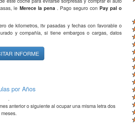
de este coche para evitarse sorpresas y comprar el auto
tasas, le
Merece la pena
. Pago seguro con
Pay pal o
ero de kilometros, itv pasadas y fechas con favorable o
egurado y compañía, si tiene embargos o cargas, datos
CITAR INFORME
ulas por Años
.
mes anterior o siguiente al ocupar una misma letra dos
meses.