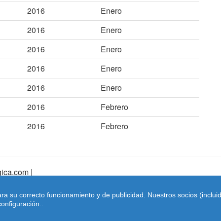
2016
Enero
2016
Enero
2016
Enero
2016
Enero
2016
Enero
2016
Febrero
2016
Febrero
ica.com |
pa Web
|
Mapa Web Index
|
Contactar
ara su correcto funcionamiento y de publicidad. Nuestros socios (inclu
Coches-belgica.com
-
Coches de Importación
onfiguración.: