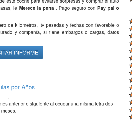
de este coche para evitarse sorpresas y comprar el auto
tasas, le
Merece la pena
. Pago seguro con
Pay pal o
ero de kilometros, itv pasadas y fechas con favorable o
egurado y compañía, si tiene embargos o cargas, datos
CITAR INFORME
ulas por Años
.
mes anterior o siguiente al ocupar una misma letra dos
meses.