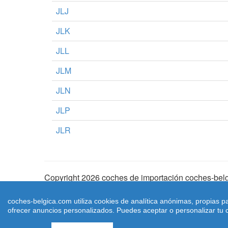
JLJ
JLK
JLL
JLM
JLN
JLP
JLR
Copyright 2026 coches de importación coches-belg
Aviso Legal
|
Cookies
|
Condiciones de Uso
| |
Ma
coches-belgica.com utiliza cookies de analítica anónimas, propias p
ofrecer anuncios personalizados. Puedes aceptar o personalizar tu c