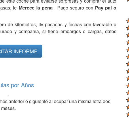
de este coche para evitarse sorpresas y comprar el auto
tasas, le
Merece la pena
. Pago seguro con
Pay pal o
ero de kilometros, itv pasadas y fechas con favorable o
egurado y compañía, si tiene embargos o cargas, datos
CITAR INFORME
ulas por Años
.
mes anterior o siguiente al ocupar una misma letra dos
meses.