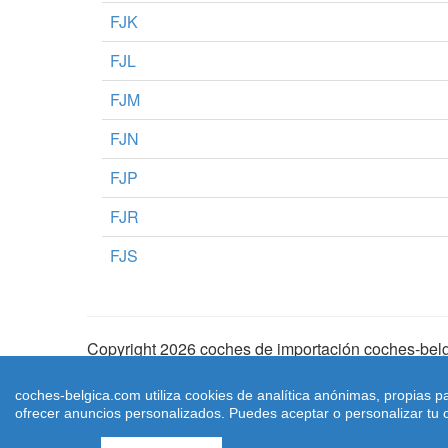
FJK
FJL
FJM
FJN
FJP
FJR
FJS
Copyright 2026 coches de importación coches-belg
Aviso Legal
|
Cookies
|
Condiciones de Uso
| |
Ma
coches-belgica.com utiliza cookies de analítica anónimas, propias p
ofrecer anuncios personalizados. Puedes aceptar o personalizar tu c