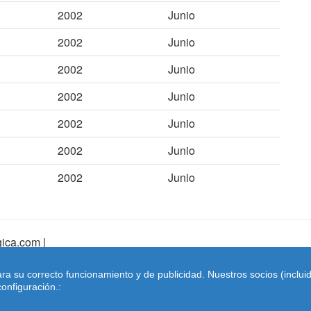
2002
Junio
2002
Junio
2002
Junio
2002
Junio
2002
Junio
2002
Junio
2002
Junio
ica.com |
pa Web
|
Mapa Web Index
|
Contactar
ara su correcto funcionamiento y de publicidad. Nuestros socios (inclu
Coches-belgica.com
-
Coches de Importación
onfiguración.: