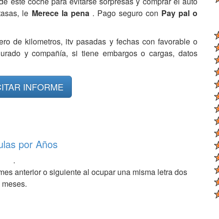
de este coche para evitarse sorpresas y comprar el auto
tasas, le
Merece la pena
. Pago seguro con
Pay pal o
ero de kilometros, itv pasadas y fechas con favorable o
egurado y compañía, si tiene embargos o cargas, datos
CITAR INFORME
ulas por Años
.
mes anterior o siguiente al ocupar una misma letra dos
meses.