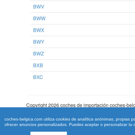
BWV
BWW
BWX
BWY
BWZ
BXB
BXC
Copyright 2026 coches de importación coches-belg
Aviso Legal
|
Cookies
|
Condiciones de Uso
| |
Ma
coches-belgica.com utiliza cookies de analítica anónimas, propias p
ofrecer anuncios personalizados. Puedes aceptar o personalizar tu c