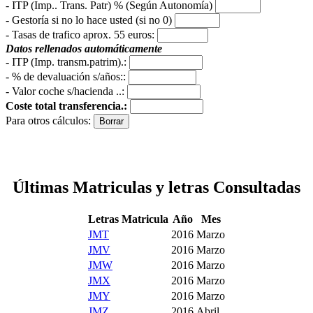
- ITP (Imp.. Trans. Patr) % (Según Autonomía)
- Gestoría si no lo hace usted (si no 0)
-
Tasas de trafico aprox. 55 euros
:
Datos rellenados automáticamente
- ITP (Imp. transm.patrim).:
- % de devaluación s/años::
- Valor coche s/hacienda ..:
Coste total transferencia.:
Para otros cálculos:
Últimas Matriculas y letras Consultadas
Letras Matricula
Año
Mes
JMT
2016
Marzo
JMV
2016
Marzo
JMW
2016
Marzo
JMX
2016
Marzo
JMY
2016
Marzo
JMZ
2016
Abril