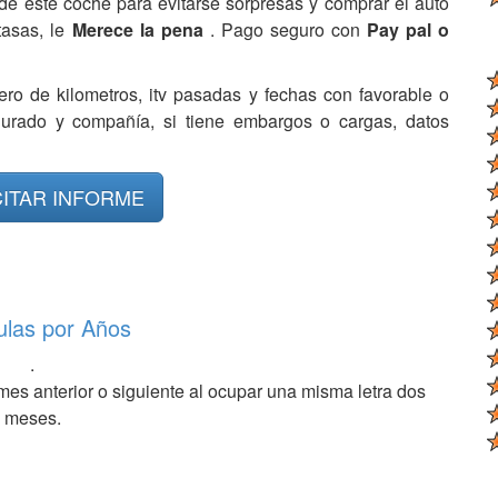
de este coche para evitarse sorpresas y comprar el auto
tasas, le
Merece la pena
. Pago seguro con
Pay pal o
ero de kilometros, itv pasadas y fechas con favorable o
egurado y compañía, si tiene embargos o cargas, datos
CITAR INFORME
ulas por Años
.
mes anterior o siguiente al ocupar una misma letra dos
meses.