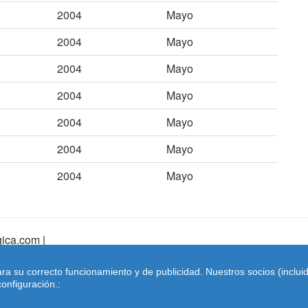
2004
Mayo
2004
Mayo
2004
Mayo
2004
Mayo
2004
Mayo
2004
Mayo
2004
Mayo
ica.com |
pa Web
|
Mapa Web Index
|
Contactar
ara su correcto funcionamiento y de publicidad. Nuestros socios (inclu
Coches-belgica.com
-
Coches de Importación
onfiguración.: