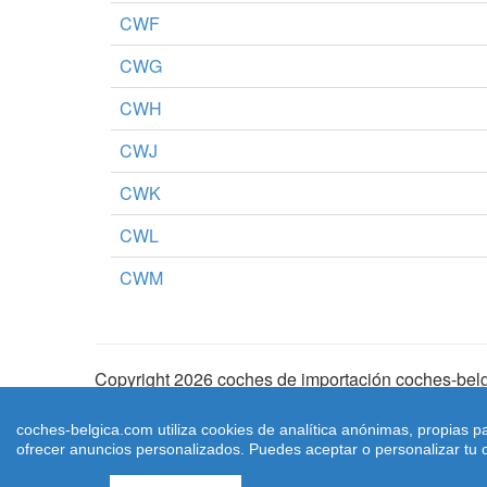
CWF
CWG
CWH
CWJ
CWK
CWL
CWM
Copyright 2026 coches de importación coches-belg
Aviso Legal
|
Cookies
|
Condiciones de Uso
| |
Ma
coches-belgica.com utiliza cookies de analítica anónimas, propias p
ofrecer anuncios personalizados. Puedes aceptar o personalizar tu c