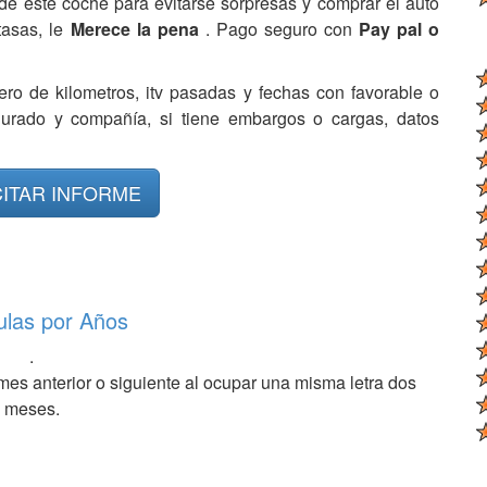
de este coche para evitarse sorpresas y comprar el auto
tasas, le
Merece la pena
. Pago seguro con
Pay pal o
ero de kilometros, itv pasadas y fechas con favorable o
egurado y compañía, si tiene embargos o cargas, datos
CITAR INFORME
ulas por Años
.
mes anterior o siguiente al ocupar una misma letra dos
meses.