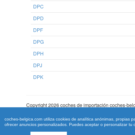
DPC
DPD
DPF
DPG
DPH
DPJ
DPK
Copyright 2026 coches de importación coches-belg
Aviso Legal
|
Cookies
|
Condiciones de Uso
| |
Ma
coches-belgica.com utiliza cookies de analítica anónimas, propias p
ofrecer anuncios personalizados. Puedes aceptar o personalizar tu c