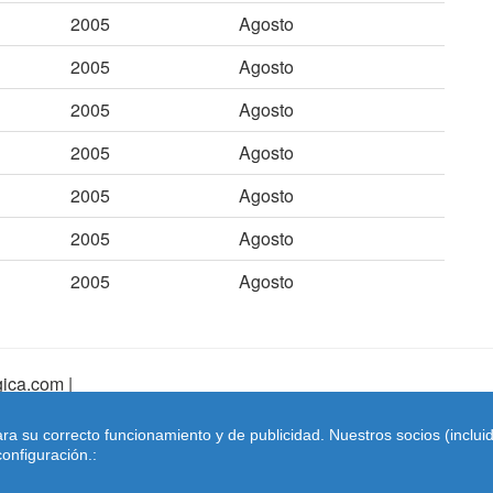
2005
Agosto
2005
Agosto
2005
Agosto
2005
Agosto
2005
Agosto
2005
Agosto
2005
Agosto
ica.com |
pa Web
|
Mapa Web Index
|
Contactar
ara su correcto funcionamiento y de publicidad. Nuestros socios (inclu
Coches-belgica.com
-
Coches de Importación
onfiguración.: