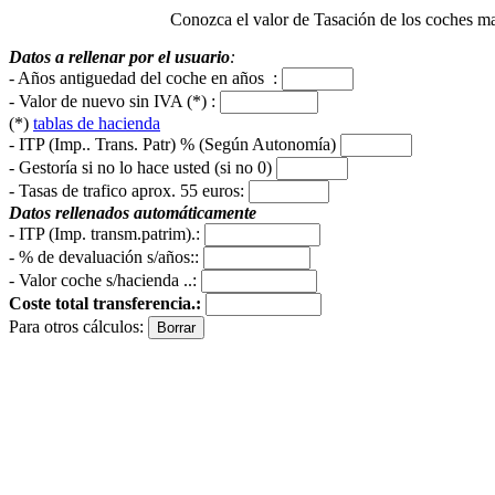
Conozca el valor de Tasación de los coches matr
Datos a rellenar por el usuario
:
- Años antiguedad del coche en años :
- Valor de nuevo sin IVA (*) :
(*)
tablas de hacienda
- ITP (Imp.. Trans. Patr) % (Según Autonomía)
- Gestoría si no lo hace usted (si no 0)
-
Tasas de trafico aprox. 55 euros
:
Datos rellenados automáticamente
- ITP (Imp. transm.patrim).:
- % de devaluación s/años::
- Valor coche s/hacienda ..:
Coste total transferencia.:
Para otros cálculos: