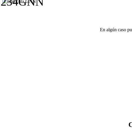
1234GNN
En algún caso pue
C