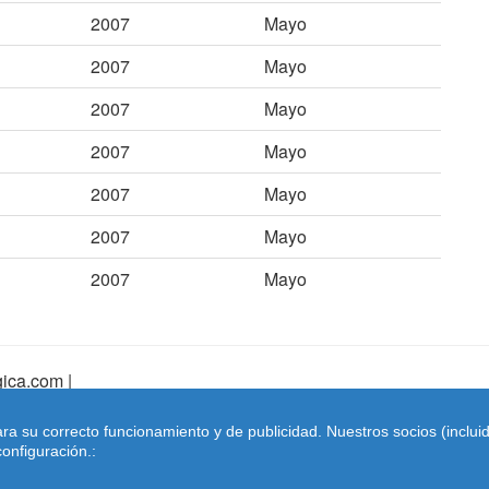
2007
Mayo
2007
Mayo
2007
Mayo
2007
Mayo
2007
Mayo
2007
Mayo
2007
Mayo
ica.com |
pa Web
|
Mapa Web Index
|
Contactar
ara su correcto funcionamiento y de publicidad. Nuestros socios (inclu
Coches-belgica.com
-
Coches de Importación
onfiguración.: