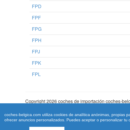
FPD
FPF
FPG
FPH
FPJ
FPK
FPL
Copyright 2026 coches de importación coches-belg
Aviso Legal
|
Cookies
|
Condiciones de Uso
| |
Ma
coches-belgica.com utiliza cookies de analítica anónimas, propias p
ofrecer anuncios personalizados. Puedes aceptar o personalizar tu c