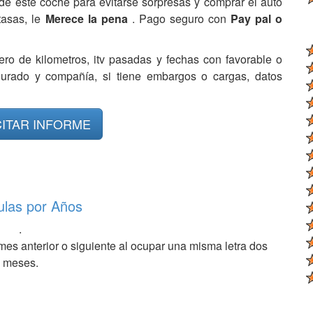
de este coche para evitarse sorpresas y comprar el auto
tasas, le
Merece la pena
. Pago seguro con
Pay pal o
ero de kilometros, itv pasadas y fechas con favorable o
egurado y compañía, si tiene embargos o cargas, datos
CITAR INFORME
ulas por Años
.
mes anterior o siguiente al ocupar una misma letra dos
meses.