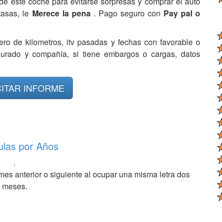
de este coche para evitarse sorpresas y comprar el auto
tasas, le
Merece la pena
. Pago seguro con
Pay pal o
ero de kilometros, itv pasadas y fechas con favorable o
egurado y compañía, si tiene embargos o cargas, datos
CITAR INFORME
ulas por Años
.
mes anterior o siguiente al ocupar una misma letra dos
meses.