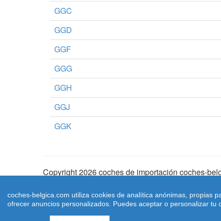
GGC
GGD
GGF
GGG
GGH
GGJ
GGK
Copyright 2026 coches de importación coches-belg
Aviso Legal
|
Cookies
|
Condiciones de Uso
| |
Ma
coches-belgica.com utiliza cookies de analítica anónimas, propias p
ofrecer anuncios personalizados. Puedes aceptar o personalizar tu c