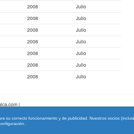
2008
Julio
2008
Julio
2008
Julio
2008
Julio
2008
Julio
2008
Julio
2008
Julio
ica.com |
pa Web
|
Mapa Web Index
|
Contactar
ara su correcto funcionamiento y de publicidad. Nuestros socios (inclu
Coches-belgica.com
-
Coches de Importación
onfiguración.: