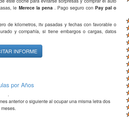
de este coche para evitarse sorpresas y comprar el auto
tasas, le
Merece la pena
. Pago seguro con
Pay pal o
ero de kilometros, itv pasadas y fechas con favorable o
egurado y compañía, si tiene embargos o cargas, datos
CITAR INFORME
ulas por Años
.
mes anterior o siguiente al ocupar una misma letra dos
meses.