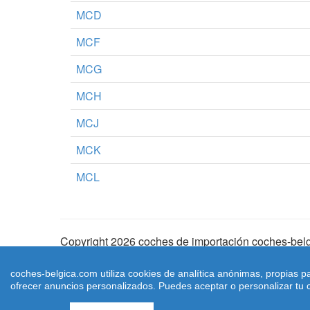
MCD
MCF
MCG
MCH
MCJ
MCK
MCL
Copyright 2026 coches de importación coches-belg
Aviso Legal
|
Cookies
|
Condiciones de Uso
| |
Ma
coches-belgica.com utiliza cookies de analítica anónimas, propias p
ofrecer anuncios personalizados. Puedes aceptar o personalizar tu c