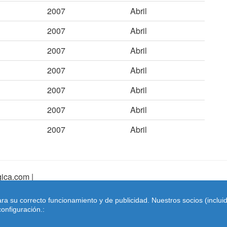
2007
Abril
2007
Abril
2007
Abril
2007
Abril
2007
Abril
2007
Abril
2007
Abril
ica.com |
pa Web
|
Mapa Web Index
|
Contactar
ara su correcto funcionamiento y de publicidad. Nuestros socios (inclu
Coches-belgica.com
-
Coches de Importación
onfiguración.: