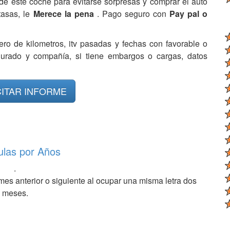
de este coche para evitarse sorpresas y comprar el auto
tasas, le
Merece la pena
. Pago seguro con
Pay pal o
ero de kilometros, itv pasadas y fechas con favorable o
egurado y compañía, si tiene embargos o cargas, datos
CITAR INFORME
ulas por Años
.
mes anterior o siguiente al ocupar una misma letra dos
meses.