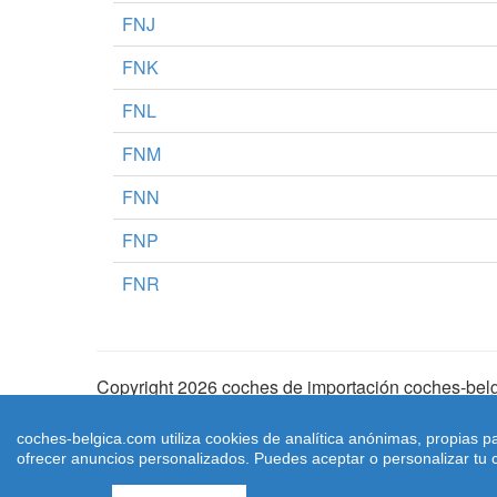
FNJ
FNK
FNL
FNM
FNN
FNP
FNR
Copyright 2026 coches de importación coches-belg
Aviso Legal
|
Cookies
|
Condiciones de Uso
| |
Ma
coches-belgica.com utiliza cookies de analítica anónimas, propias p
ofrecer anuncios personalizados. Puedes aceptar o personalizar tu c