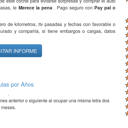
de este coche para evitarse sorpresas y comprar el auto
tasas, le
Merece la pena
. Pago seguro con
Pay pal o
ero de kilometros, itv pasadas y fechas con favorable o
egurado y compañía, si tiene embargos o cargas, datos
CITAR INFORME
ulas por Años
.
mes anterior o siguiente al ocupar una misma letra dos
meses.