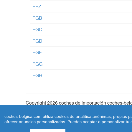
FFZ
FGB
FGC
FGD
FGF
FGG
FGH
Copyright 2026 coches de importación coches-belg
Aviso Legal
|
Cookies
|
Condiciones de Uso
| |
Ma
coches-belgica.com utiliza cookies de analítica anónimas, propias p
ofrecer anuncios personalizados. Puedes aceptar o personalizar tu c