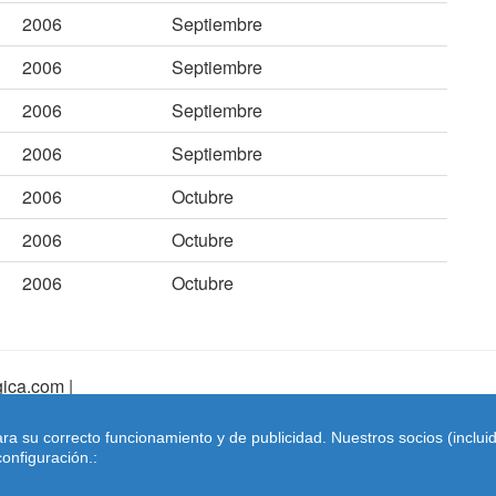
2006
Septiembre
2006
Septiembre
2006
Septiembre
2006
Septiembre
2006
Octubre
2006
Octubre
2006
Octubre
ica.com |
pa Web
|
Mapa Web Index
|
Contactar
ara su correcto funcionamiento y de publicidad. Nuestros socios (inclu
Coches-belgica.com
-
Coches de Importación
onfiguración.: