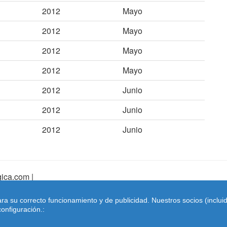
2012
Mayo
2012
Mayo
2012
Mayo
2012
Mayo
2012
Junio
2012
Junio
2012
Junio
ica.com |
pa Web
|
Mapa Web Index
|
Contactar
ara su correcto funcionamiento y de publicidad. Nuestros socios (inclu
Coches-belgica.com
-
Coches de Importación
onfiguración.: