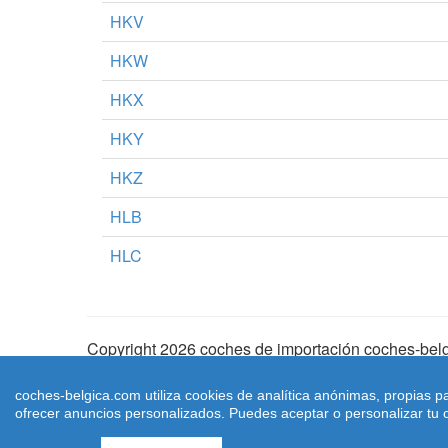
HKV
HKW
HKX
HKY
HKZ
HLB
HLC
Copyright 2026 coches de importación coches-belg
Aviso Legal
|
Cookies
|
Condiciones de Uso
| |
Ma
coches-belgica.com utiliza cookies de analítica anónimas, propias p
ofrecer anuncios personalizados. Puedes aceptar o personalizar tu c