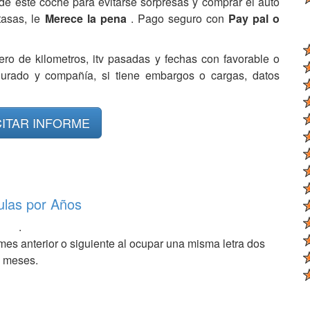
de este coche para evitarse sorpresas y comprar el auto
tasas, le
Merece la pena
. Pago seguro con
Pay pal o
ero de kilometros, itv pasadas y fechas con favorable o
egurado y compañía, si tiene embargos o cargas, datos
CITAR INFORME
ulas por Años
.
mes anterior o siguiente al ocupar una misma letra dos
meses.