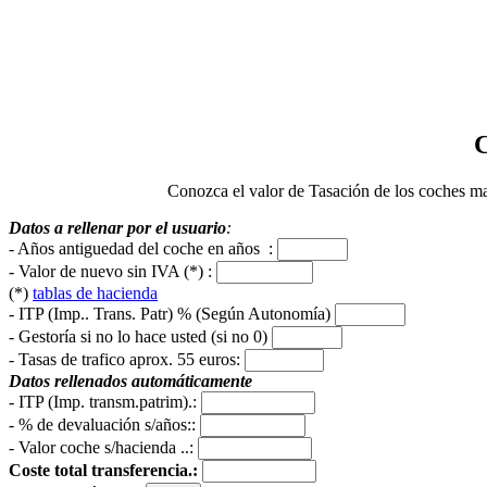
C
Conozca el valor de Tasación de los coches matr
Datos a rellenar por el usuario
:
- Años antiguedad del coche en años :
- Valor de nuevo sin IVA (*) :
(*)
tablas de hacienda
- ITP (Imp.. Trans. Patr) % (Según Autonomía)
- Gestoría si no lo hace usted (si no 0)
-
Tasas de trafico aprox. 55 euros
:
Datos rellenados automáticamente
- ITP (Imp. transm.patrim).:
- % de devaluación s/años::
- Valor coche s/hacienda ..:
Coste total transferencia.: