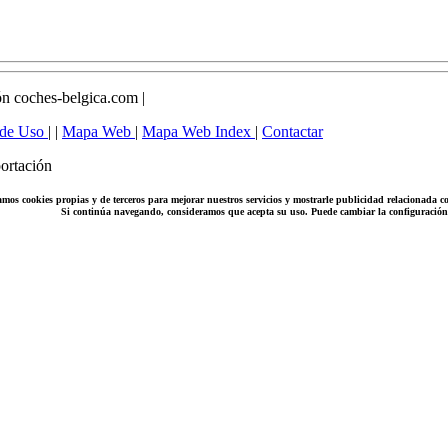
n coches-belgica.com |
 de Uso
| |
Mapa Web
|
Mapa Web Index
|
Contactar
ortación
amos cookies propias y de terceros para mejorar nuestros servicios y mostrarle publicidad relacionada co
Si continúa navegando, consideramos que acepta su uso. Puede cambiar la configuració