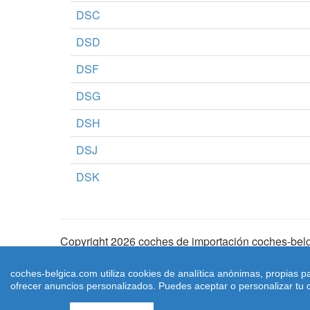
DSC
DSD
DSF
DSG
DSH
DSJ
DSK
Copyright 2026 coches de importación coches-belg
Aviso Legal
|
Cookies
|
Condiciones de Uso
| |
Ma
coches-belgica.com utiliza cookies de analítica anónimas, propias p
ofrecer anuncios personalizados. Puedes aceptar o personalizar tu c