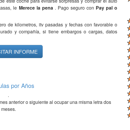
de este coche para evitarse sorpresas y comprar el auto
tasas, le
Merece la pena
. Pago seguro con
Pay pal o
ero de kilometros, itv pasadas y fechas con favorable o
egurado y compañía, si tiene embargos o cargas, datos
CITAR INFORME
ulas por Años
.
mes anterior o siguiente al ocupar una misma letra dos
meses.