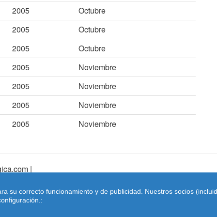
2005
Octubre
2005
Octubre
2005
Octubre
2005
Noviembre
2005
Noviembre
2005
Noviembre
2005
Noviembre
ica.com |
pa Web
|
Mapa Web Index
|
Contactar
ara su correcto funcionamiento y de publicidad. Nuestros socios (inclu
Coches-belgica.com
-
Coches de Importación
onfiguración.: