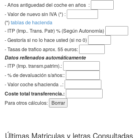
- Años antiguedad del coche en años :
- Valor de nuevo sin IVA (*) :
(*)
tablas de hacienda
- ITP (Imp.. Trans. Patr) % (Según Autonomía)
- Gestoría si no lo hace usted (si no 0)
-
Tasas de trafico aprox. 55 euros
:
Datos rellenados automáticamente
- ITP (Imp. transm.patrim).:
- % de devaluación s/años::
- Valor coche s/hacienda ..:
Coste total transferencia.:
Para otros cálculos:
Últimas Matriculas y letras Consultadas