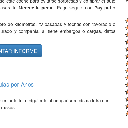
de este coche para evitarse sorpresas y comprar el auto
tasas, le
Merece la pena
. Pago seguro con
Pay pal o
ero de kilometros, itv pasadas y fechas con favorable o
egurado y compañía, si tiene embargos o cargas, datos
CITAR INFORME
ulas por Años
.
mes anterior o siguiente al ocupar una misma letra dos
meses.