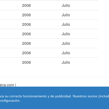
2006
Julio
2006
Julio
2006
Julio
2006
Julio
2006
Julio
2006
Julio
2006
Julio
ica.com |
pa Web
|
Mapa Web Index
|
Contactar
ara su correcto funcionamiento y de publicidad. Nuestros socios (inclu
Coches-belgica.com
-
Coches de Importación
onfiguración.: