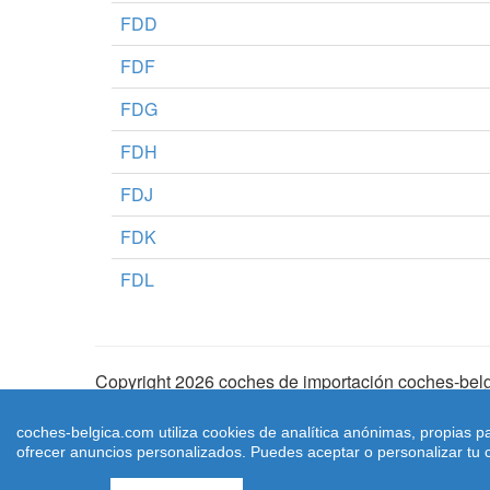
FDD
FDF
FDG
FDH
FDJ
FDK
FDL
Copyright 2026 coches de importación coches-belg
Aviso Legal
|
Cookies
|
Condiciones de Uso
| |
Ma
coches-belgica.com utiliza cookies de analítica anónimas, propias p
ofrecer anuncios personalizados. Puedes aceptar o personalizar tu c