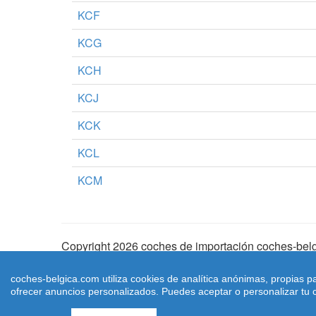
KCF
KCG
KCH
KCJ
KCK
KCL
KCM
Copyright 2026 coches de importación coches-belg
Aviso Legal
|
Cookies
|
Condiciones de Uso
| |
Ma
coches-belgica.com utiliza cookies de analítica anónimas, propias p
ofrecer anuncios personalizados. Puedes aceptar o personalizar tu c