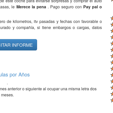
de este coche para evitarse sorpresas y comprar el auto
tasas, le
Merece la pena
. Pago seguro con
Pay pal o
ero de kilometros, itv pasadas y fechas con favorable o
egurado y compañía, si tiene embargos o cargas, datos
CITAR INFORME
ulas por Años
.
mes anterior o siguiente al ocupar una misma letra dos
meses.