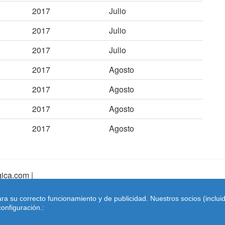
2017
Julio
2017
Julio
2017
Julio
2017
Agosto
2017
Agosto
2017
Agosto
2017
Agosto
ica.com |
pa Web
|
Mapa Web Index
|
Contactar
ara su correcto funcionamiento y de publicidad. Nuestros socios (inclu
Coches-belgica.com
-
Coches de Importación
onfiguración.: