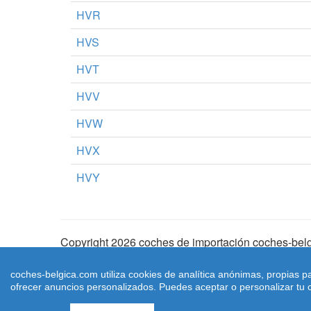
HVR
HVS
HVT
HVV
HVW
HVX
HVY
Copyright 2026 coches de importación coches-belg
Aviso Legal
|
Cookies
|
Condiciones de Uso
| |
Ma
coches-belgica.com utiliza cookies de analítica anónimas, propias p
ofrecer anuncios personalizados. Puedes aceptar o personalizar tu c