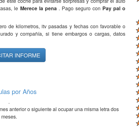
de este coche para evitarse sorpresas y comprar el auto
tasas, le
Merece la pena
. Pago seguro con
Pay pal o
ero de kilometros, itv pasadas y fechas con favorable o
egurado y compañía, si tiene embargos o cargas, datos
CITAR INFORME
ulas por Años
.
mes anterior o siguiente al ocupar una misma letra dos
meses.