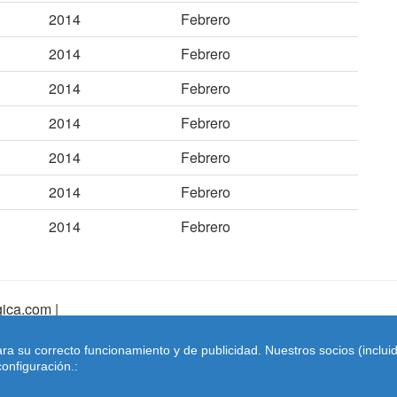
2014
Febrero
2014
Febrero
2014
Febrero
2014
Febrero
2014
Febrero
2014
Febrero
2014
Febrero
ica.com |
pa Web
|
Mapa Web Index
|
Contactar
ara su correcto funcionamiento y de publicidad. Nuestros socios (inclu
Coches-belgica.com
-
Coches de Importación
onfiguración.: