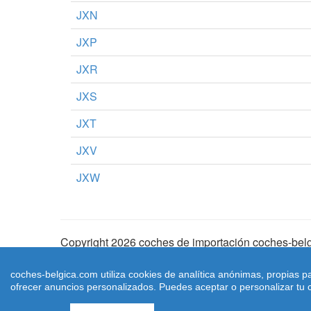
JXN
JXP
JXR
JXS
JXT
JXV
JXW
Copyright 2026 coches de importación coches-belg
Aviso Legal
|
Cookies
|
Condiciones de Uso
| |
Ma
coches-belgica.com utiliza cookies de analítica anónimas, propias p
ofrecer anuncios personalizados. Puedes aceptar o personalizar tu c