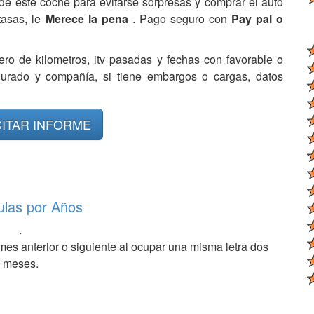
de este coche para evitarse sorpresas y comprar el auto
tasas, le
Merece la pena
. Pago seguro con
Pay pal o
ero de kilometros, itv pasadas y fechas con favorable o
egurado y compañía, si tiene embargos o cargas, datos
CITAR INFORME
ulas por Años
.
mes anterior o siguiente al ocupar una misma letra dos
meses.