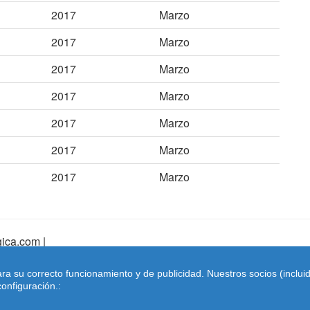
2017
Marzo
2017
Marzo
2017
Marzo
2017
Marzo
2017
Marzo
2017
Marzo
2017
Marzo
ica.com |
pa Web
|
Mapa Web Index
|
Contactar
ara su correcto funcionamiento y de publicidad. Nuestros socios (inclu
Coches-belgica.com
-
Coches de Importación
onfiguración.: