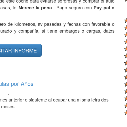
de este coche para evitarse sorpresas y comprar el auto
tasas, le
Merece la pena
. Pago seguro con
Pay pal o
ero de kilometros, itv pasadas y fechas con favorable o
egurado y compañía, si tiene embargos o cargas, datos
CITAR INFORME
ulas por Años
.
mes anterior o siguiente al ocupar una misma letra dos
meses.