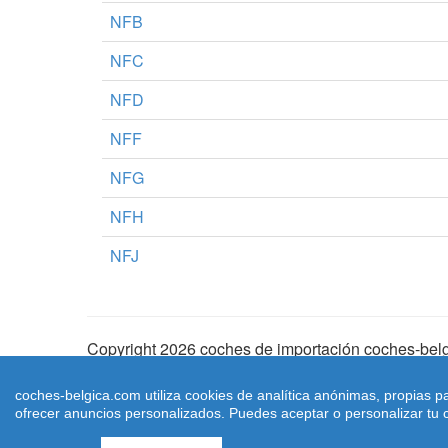
NFB
NFC
NFD
NFF
NFG
NFH
NFJ
Copyright 2026 coches de importación coches-belg
Aviso Legal
|
Cookies
|
Condiciones de Uso
| |
Ma
coches-belgica.com utiliza cookies de analítica anónimas, propias p
ofrecer anuncios personalizados. Puedes aceptar o personalizar tu c