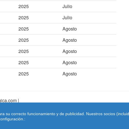
2025
Julio
2025
Julio
2025
Agosto
2025
Agosto
2025
Agosto
2025
Agosto
2025
Agosto
ica.com |
pa Web
|
Mapa Web Index
|
Contactar
ara su correcto funcionamiento y de publicidad. Nuestros socios (inclu
Coches-belgica.com
-
Coches de Importación
onfiguración.: