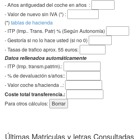
- Años antiguedad del coche en años :
- Valor de nuevo sin IVA (*) :
(*)
tablas de hacienda
- ITP (Imp.. Trans. Patr) % (Según Autonomía)
- Gestoría si no lo hace usted (si no 0)
-
Tasas de trafico aprox. 55 euros
:
Datos rellenados automáticamente
- ITP (Imp. transm.patrim).:
- % de devaluación s/años::
- Valor coche s/hacienda ..:
Coste total transferencia.:
Para otros cálculos:
Últimas Matriculas y letras Consultadas