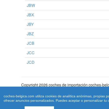
JBW
JBX
JBY
JBZ
JCB
JCC
JCD
Copyright 2026 coches de importación coches-belg
Aviso Legal
|
Cookies
|
Condiciones de Uso
| |
Ma
coches-belgica.com utiliza cookies de analítica anónimas, propias p
ofrecer anuncios personalizados. Puedes aceptar o personalizar tu c