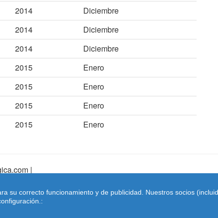
2014
Diciembre
2014
Diciembre
2014
Diciembre
2015
Enero
2015
Enero
2015
Enero
2015
Enero
ica.com |
pa Web
|
Mapa Web Index
|
Contactar
ara su correcto funcionamiento y de publicidad. Nuestros socios (inclu
Coches-belgica.com
-
Coches de Importación
onfiguración.: