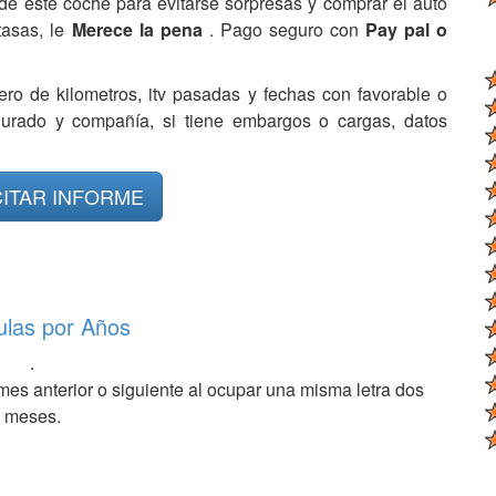
de este coche para evitarse sorpresas y comprar el auto
tasas, le
Merece la pena
. Pago seguro con
Pay pal o
ero de kilometros, itv pasadas y fechas con favorable o
egurado y compañía, si tiene embargos o cargas, datos
CITAR INFORME
ulas por Años
.
mes anterior o siguiente al ocupar una misma letra dos
meses.