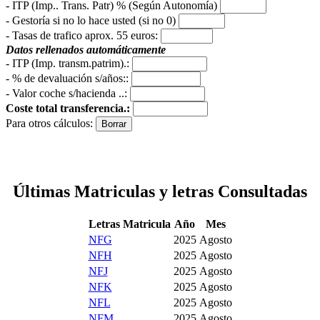
- ITP (Imp.. Trans. Patr) % (Según Autonomía)
- Gestoría si no lo hace usted (si no 0)
-
Tasas de trafico aprox. 55 euros
:
Datos rellenados automáticamente
- ITP (Imp. transm.patrim).:
- % de devaluación s/años::
- Valor coche s/hacienda ..:
Coste total transferencia.:
Para otros cálculos:
Últimas Matriculas y letras Consultadas
Letras Matricula
Año
Mes
NFG
2025
Agosto
NFH
2025
Agosto
NFJ
2025
Agosto
NFK
2025
Agosto
NFL
2025
Agosto
NFM
2025
Agosto